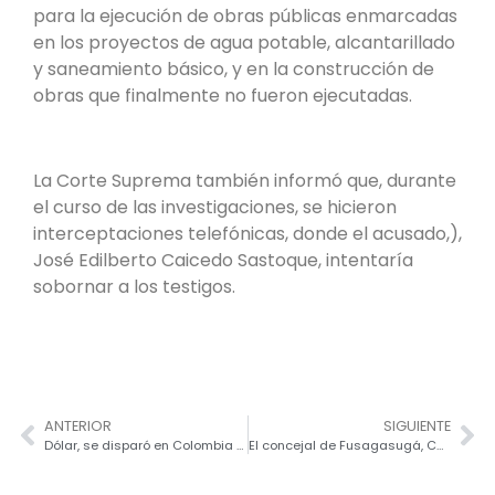
para la ejecución de obras públicas enmarcadas
en los proyectos de agua potable, alcantarillado
y saneamiento básico, y en la construcción de
obras que finalmente no fueron ejecutadas.
La Corte Suprema también informó que, durante
el curso de las investigaciones, se hicieron
interceptaciones telefónicas, donde el acusado,),
José Edilberto Caicedo Sastoque, intentaría
sobornar a los testigos.
ANTERIOR
SIGUIENTE
Dólar, se disparó en Colombia por rebaja de calificación de S&P a deuda del país
El concejal de Fusagasugá, Carlos Alberto Hernández, Preocupado por incumplimiento en la recuperación de espacio público.