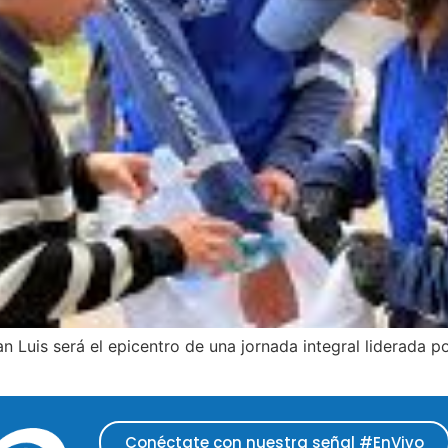
San Luis será el epicentro de una jornada integral liderada 
Conéctate con nuestra señal #EnVivo