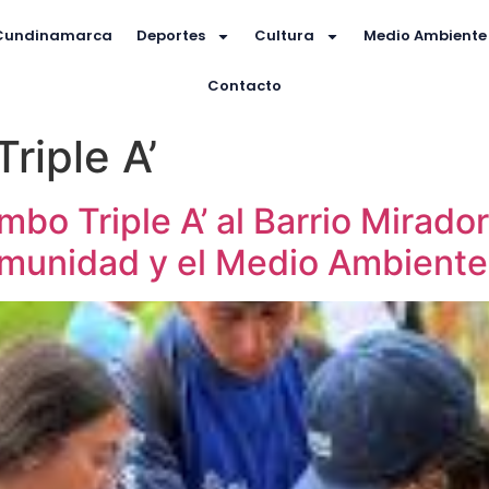
Cundinamarca
Deportes
Cultura
Medio Ambiente
Contacto
riple A’
bo Triple A’ al Barrio Mirado
munidad y el Medio Ambiente