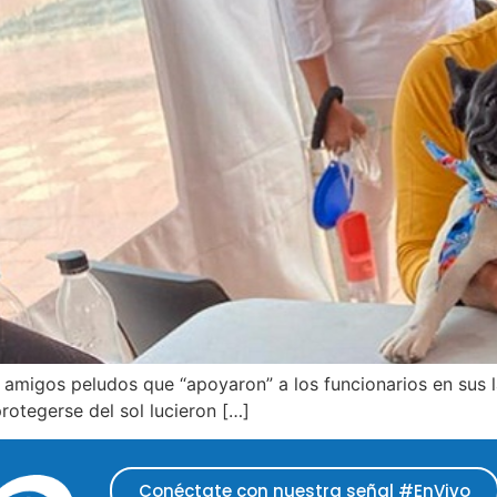
migos peludos que “apoyaron” a los funcionarios en sus la
rotegerse del sol lucieron […]
Conéctate con nuestra señal #EnVivo