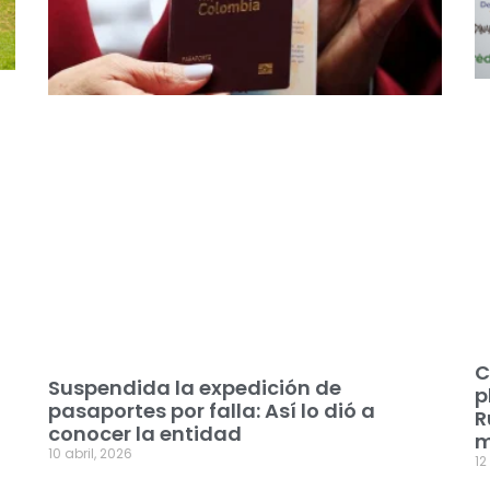
C
Suspendida la expedición de
p
pasaportes por falla: Así lo dió a
R
conocer la entidad
m
10 abril, 2026
12