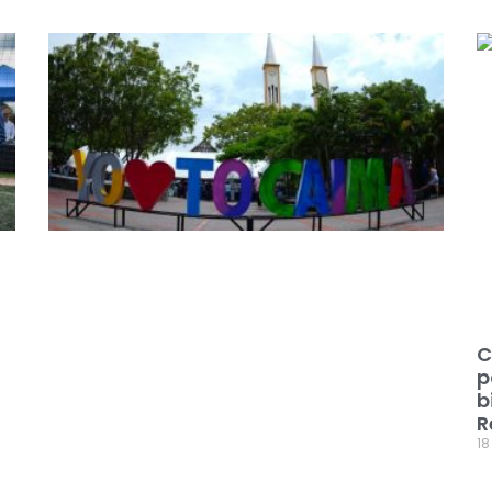
C
p
b
R
18