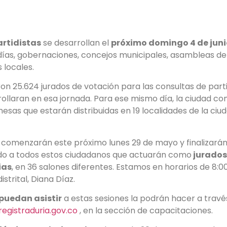
k
r
atsApp
mail
artidistas
se desarrollan el
próximo domingo 4 de juni
ldías, gobernaciones, concejos municipales, asambleas 
 locales.
ron 25.624 jurados de votación para las consultas de par
rollaran en esa jornada. Para ese mismo día, la ciudad c
esas que estarán distribuidas en 19 localidades de la ciu
comenzarán este próximo lunes 29 de mayo y finalizarán e
o a todos estos ciudadanos que actuarán como
jurados
ias
, en 36 salones diferentes. Estamos en horarios de 8:00
istrital, Diana Díaz.
puedan asistir
a estas sesiones la podrán hacer a travé
egistraduria.gov.co
, en la sección de capacitaciones.