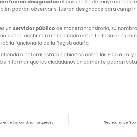
ión fueron designados
el pasado 20 de mayo en todo el 
bién podrán observar si fueron designados para cumplir
 es un
servidor público
de manera transitoria, su nombr
 no puede asistir será sancionado entre 1 a 10 salarios m
rdó la funcionaria de la Registraduría.
tienda electoral estarán abiertas entre las 8:00 a. m. y l
abe informar que los ciudadanos únicamente podrán vot
da entre los cundinamarqueses
Secretaría de Gobi