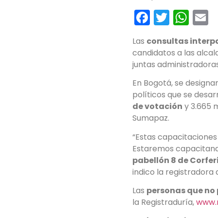
Faceboo
Twitte
Wh
E
Las
consultas interp
candidatos a las alca
juntas administradoras
En Bogotá, se designa
políticos que se desar
de votación
y 3.665 m
Sumapaz.
“Estas capacitaciones 
Estaremos capacitand
pabellón 8 de Corfer
indico la registradora d
Las
personas que no 
la Registraduría,
www.r