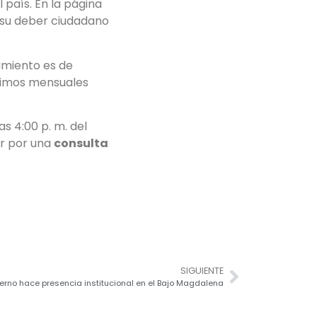
país. En la página
 su deber ciudadano
amiento es de
ínimos mensuales
as 4:00 p. m. del
ar por una
consulta
SIGUIENTE
erno hace presencia institucional en el Bajo Magdalena