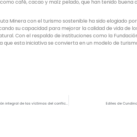
como café, cacao y maíz pelado, que han tenido buena a
ta Minera con el turismo sostenible ha sido elogiado por
cando su capacidad para mejorar la calidad de vida de lo
tural. Con el respaldo de instituciones como la Fundación
a que esta iniciativa se convierta en un modelo de turism
Cundinamarca renueva su compromiso con la reparación integral de las víctimas del conflicto armado
Ediles de Cundina