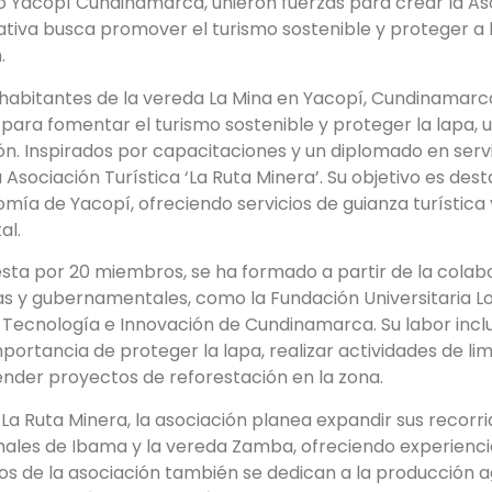
io Yacopí Cundinamarca, unieron fuerzas para crear la Aso
ciativa busca promover el turismo sostenible y proteger a 
.
habitantes de la vereda La Mina en Yacopí, Cundinamarca,
para fomentar el turismo sostenible y proteger la lapa, 
ión. Inspirados por capacitaciones y un diplomado en servi
 Asociación Turística ‘La Ruta Minera’. Su objetivo es dest
nomía de Yacopí, ofreciendo servicios de guianza turístic
al.
sta por 20 miembros, se ha formado a partir de la colab
as y gubernamentales, como la Fundación Universitaria Lo
 Tecnología e Innovación de Cundinamarca. Su labor incluy
ortancia de proteger la lapa, realizar actividades de li
der proyectos de reforestación en la zona.
 Ruta Minera, la asociación planea expandir sus recorrid
ales de Ibama y la vereda Zamba, ofreciendo experiencia
os de la asociación también se dedican a la producción ag