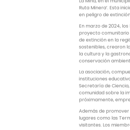
La Mina, en el municip
Ruta Minera’. Esta ini
en peligro de extinción
En marzo de 2024, los 
proyecto comunitario 
de extinción en la reg
sostenibles, crearon la
la cultura y la gastro
conservación ambient
La asociación, compue
instituciones educativ
Secretaría de Ciencia,
comunidad sobre la imp
próximamente, empren
Además de promover La
lugares como las Term
visitantes. Los miembr