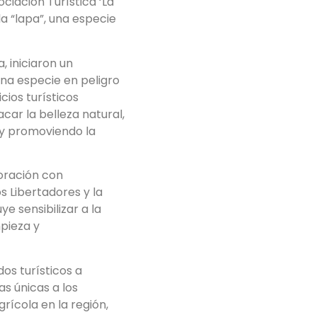
ciación Turística ‘La
la “lapa”, una especie
 iniciaron un
una especie en peligro
cios turísticos
acar la belleza natural,
a y promoviendo la
oración con
s Libertadores y la
e sensibilizar a la
mpieza y
os turísticos a
s únicas a los
rícola en la región,