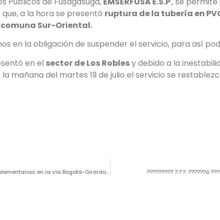
os Públicos de Fusagasugá,
EMSERFUSA E.S.P
., se permite
que, a la hora se presentó
ruptura de la tubería en PV
a
comuna Sur-Oriental.
imos en la obligación de suspender el servicio, para así po
esentó en el
sector de Los Robles
y debido a la inestabili
la mañana del martes 19 de julio el servicio se restablez
ANI firma ‘otro sí’ por $20.000 millones para obras complementarias en la vía Bogotá-Girardot, la doble calzada Ricaurte-Girardot – Fusagasugá
????????? ?.?.?. ??????ó ??