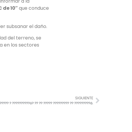
 informar a la
C de 10″
que conduce
der subsanar el daño.
dad del terreno, se
ca en los sectores
SIGUIENTE
?????? ? ??????????ó? ?? ?? ????? ????????? ?? ?????????á.