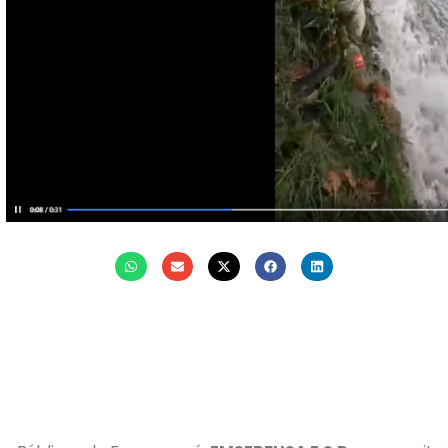
k
r
atsApp
mail