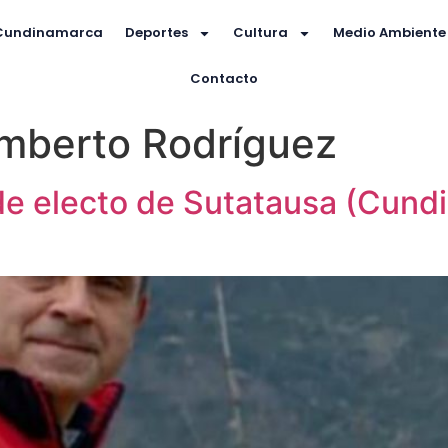
Cundinamarca
Deportes
Cultura
Medio Ambiente
Contacto
mberto Rodríguez
lde electo de Sutatausa (Cund