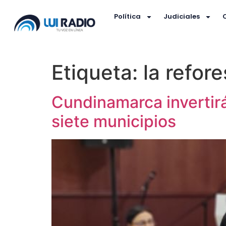
Política
Judiciales
Etiqueta:
la refor
Cundinamarca invertirá
siete municipios