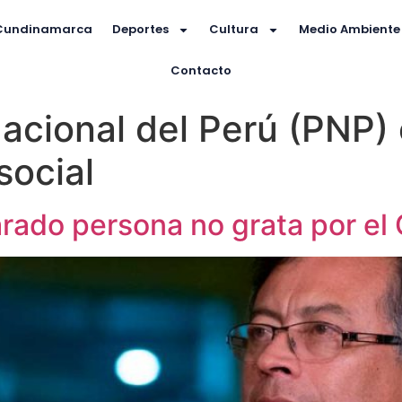
Cundinamarca
Deportes
Cultura
Medio Ambiente
Contacto
Nacional del Perú (PNP)
 social
arado persona no grata por el