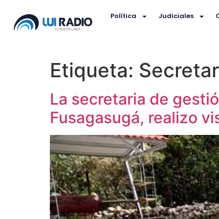
Política
Judiciales
Etiqueta:
Secretar
La secretaria de gesti
Fusagasugá, realizo vis