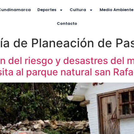
Cundinamarca
Deportes
Cultura
Medio Ambiente
Contacto
ía de Planeación de Pa
ón del riesgo y desastres del 
ita al parque natural san Rafa