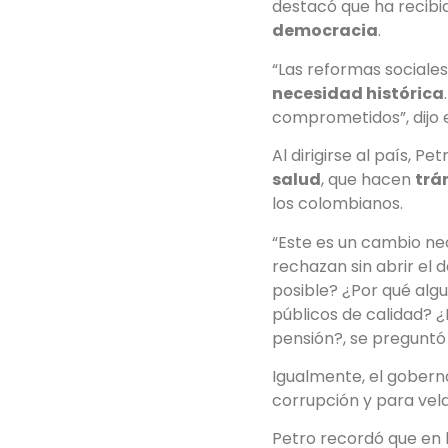
destacó que ha recib
democracia
.
“Las reformas sociales
necesidad histórica
comprometidos”, dijo e
Al dirigirse al país, P
salud
, que hacen
trá
los colombianos.
“Este es un cambio ne
rechazan sin abrir el
posible? ¿Por qué alg
públicos de calidad? ¿
pensión?, se preguntó
Igualmente, el goberna
corrupción y para vela
Petro recordó que en