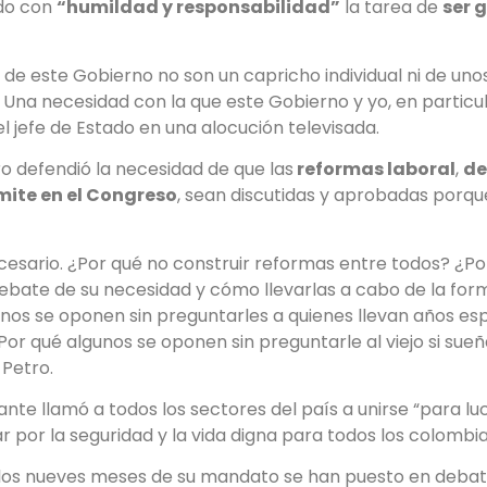
ido con
“humildad y responsabilidad”
la tarea de
ser 
 de este Gobierno no son un capricho individual ni de un
. Una necesidad con la que este Gobierno y yo, en particu
l jefe de Estado en una alocución televisada.
etro defendió la necesidad de que las
reformas laboral
,
de
mite en el Congreso
, sean discutidas y aprobadas porqu
cesario. ¿Por qué no construir reformas entre todos? ¿Po
 debate de su necesidad y cómo llevarlas a cabo de la f
unos se oponen sin preguntarles a quienes llevan años es
Por qué algunos se oponen sin preguntarle al viejo si sue
 Petro.
nte llamó a todos los sectores del país a unirse “para lu
r por la seguridad y la vida digna para todos los colombia
 los nueves meses de su mandato se han puesto en debat