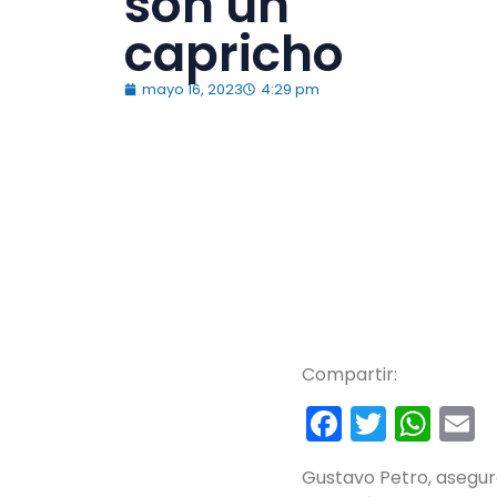
son un
capricho
mayo 16, 2023
4:29 pm
Compartir:
Faceboo
Twitte
Wh
E
Gustavo Petro, asegur