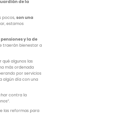
guardián de la
os pocos,
son una
lar, estamos
 pensiones y la de
e traerán bienestar a
r qué algunos las
orma más ordenada
perando por servicios
ña algún día con una
char contra la
nos”.
e las reformas para