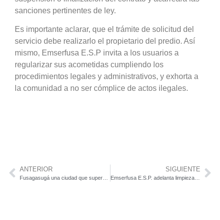
sanciones pertinentes de ley.
Es importante aclarar, que el trámite de solicitud del
servicio debe realizarlo el propietario del predio. Así
mismo, Emserfusa E.S.P invita a los usuarios a
regularizar sus acometidas cumpliendo los
procedimientos legales y administrativos, y exhorta a
la comunidad a no ser cómplice de actos ilegales.
ANTERIOR
SIGUIENTE
Fusagasugá una ciudad que supero el 70% sobre la vacunación contra la Covi 19, podrá quitarse el tapabocas
Emserfusa E.S.P. adelanta limpieza de sumideros y alcantarillado en Fusagasugá, Cundinamarca