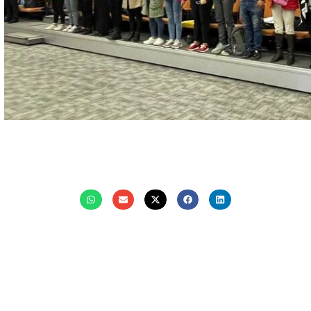
k
r
atsApp
mail