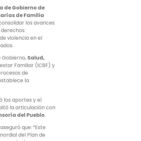
a de Gobierno de
arías de Familia
 consolidar los avances
 derechos
e violencia en el
tados.
e Gobierno,
Salud,
estar Familiar (ICBF) y
procesos de
establece la
 los aportes y el
tó la articulación con
nsoría del Pueblo
.
, aseguró que: “Este
ordial del Plan de