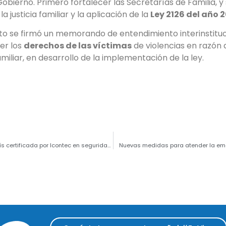
Gobierno. Primero fortalecer las Secretarías de Familia, 
la justicia familiar y la aplicación de la
Ley 2126 del año 2
nto se firmó un memorando de entendimiento interinstituc
er los
derechos de las víctimas
de violencias en razón 
miliar, en desarrollo de la implementación de la ley.
Gobernación de Cundinamarca sería la primera del país certificada por Icontec en seguridad de la información – ISO 27001
Nuevas medidas para atender la em