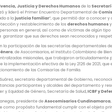
vencia, Justicia y Derechos Humanos
de la
Secretarí
lizó y lideró el Primer Encuentro Departamental de
Comis
ada a la
justicia familiar
”, que permitió dar a conocer y
tección y restablecimiento de los
derechos humanos
y
ersonas en general, así como de víctimas de algún tipo d
ra garantizar que sus derechos sean reconocidos y respe
n la participación de las secretarías departamentales d
Género
; de Asocomisarios, el Instituto Colombiano de Bien
ntralizadas misionales, que trabajaron articuladamente 
 la implementación efectiva de la Ley 2126 de 2021, que 
cionamiento de las Comisarías de Familia.
Suárez, secretario departamental de Gobierno, reconoció
ancias participantes y alcaldes del departamento y resal
jer y Equidad de Género, Secretaría de Salud,
ICBF y Defe
 Vanegas, presidente de
Asocomisarios Cundinamarca
e como propósito fundamental cumplir con el objeto prim