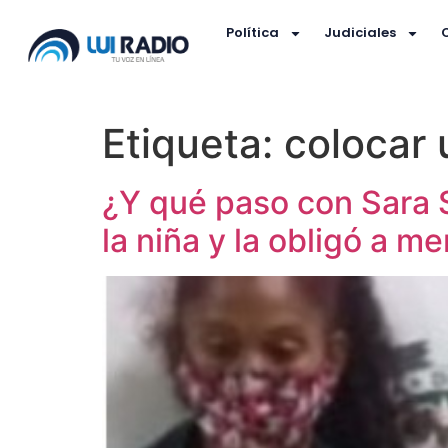
Política
Judiciales
Etiqueta:
colocar
¿Y qué paso con Sara S
la niña y la obligó a me