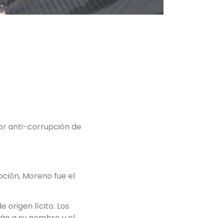
or anti-corrupción de
pción, Moreno fue el
 origen lícito. Los
án a su nombre y el