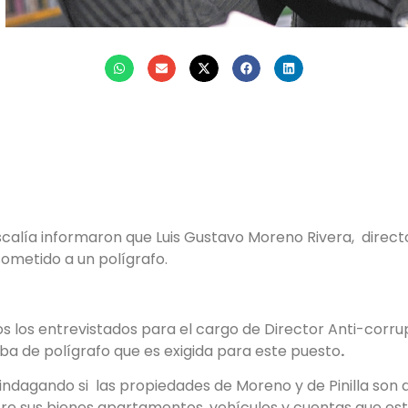
k
r
atsApp
mail
scalía informaron que Luis Gustavo Moreno Rivera, direct
 sometido a un polígrafo.
s los entrevistados para el cargo de Director Anti-corru
ba de polígrafo que es exigida para este puesto
.
indagando si las propiedades de Moreno y de Pinilla son de
re sus bienes apartamentos, vehículos y cuentas que est