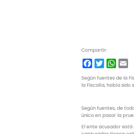
Compartir:
Faceboo
Twitte
Wh
E
Según fuentes de la Fi
la Fiscalía, había sido
Según fuentes, de todo
único en pasar la prue
El ente acusador está 
capturados tienen ent